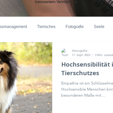
bewusstem
Verständnis
.
essmanagement
Tierisches
Fotografie
Seele
ppels
Natur
Dokumentationen
Troisdorf
Kre
Alexografie
17. Sept. 2023
3 Min. Leseze
Hochsensibilität 
Tierschutzes
Empathie ist ein Schlüsselme
Hochsensible Menschen brin
besonderen Maße mit ...