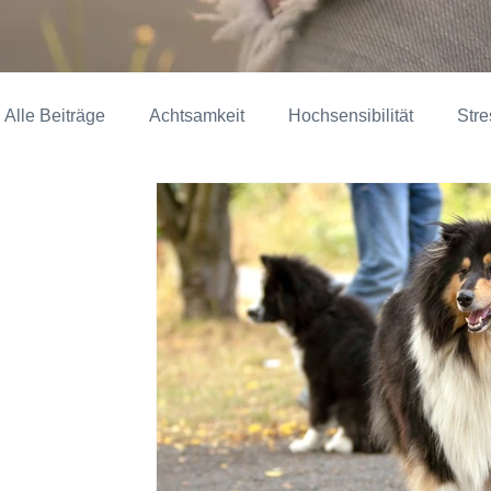
Alle Beiträge
Achtsamkeit
Hochsensibilität
Str
Kunst, Kultur & Soziales
Alltagstipps
Marla Pe
Diverses
Tierkommunikation