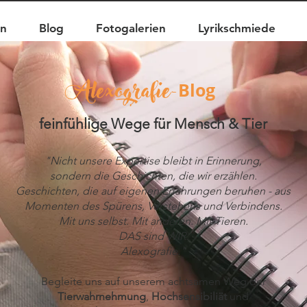
en
Blog
Fotogalerien
Lyrikschmiede
Alexografie
Blog
-
feinfühlige Wege für Mensch & Tier
"Nicht unsere Expertise bleibt in Erinnerung,
sondern die Geschichten,
die wir erzählen.
Geschichten, die auf eigenen Erfahrungen beruhen - aus
Momenten des Spürens, Verstehens und Verbindens.
Mit uns selbst. Mit anderen. Mit Tieren.
DAS sind WIR.
Alexografie."
Begleite uns auf unserem achtsamen Weg der
Tierwahrnehmung
,
Hochsensibiliät
und