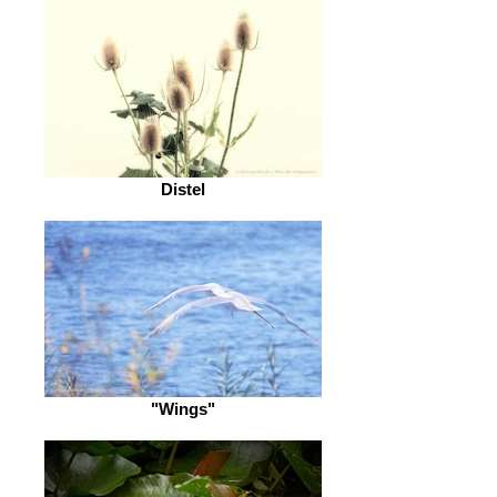
Distel
"Wings"