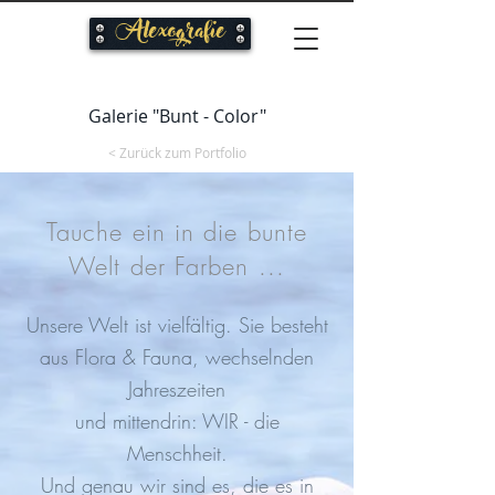
Alexografie
Galerie "Bunt - Color"
< Zurück zum Portfolio
Tauche ein in die bunte
Welt der Farben ...
Unsere Welt ist vielfältig. Sie besteht
aus Flora & Fauna, wechselnden
Jahreszeiten
und mittendrin:
WIR - die
Menschheit.
Und genau wir sind es, die es in