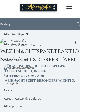
Alexografie
Beitrag
Alle Beiträge
Alexografie
Alle Beiträge
4. Dez. 2022
1 Min. Lesezeit
Weihnachtspaketeaktio
Achtsamkeit
n der Troisdorfer Tafel
Hochsensibilität
Für Menschen, die Hilfe bei den 
Stressmanagement
Tafeln suchen, ist eine 
Tierisches
Unterstützung zur 
Weihnachtszeit besonders wichtig
.
Fotografie
Seele
Kunst, Kultur & Soziales
Alltagstipps