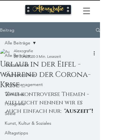
Alexografie
Beitrag
Alle Beiträge
Alexografie
Alle Beiträge
28. Juni 2020
3 Min. Lesezeit
Urlaub in der Eifel -
Achtsamkeit
während der Corona-
Hochsensibilität
Krise ...
Stressmanagement
Zwei kontroverse Themen - 
Tierisches
vielleicht nennen wir es 
Fotografie
auch einfach nur: 
"
Auszeit"!
Seele
Kunst, Kultur & Soziales
Alltagstipps