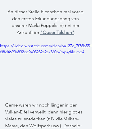
An dieser Stelle hier schon mal vorab 
den ersten Erkundungsgang von 
unserer 
Marla Peppels
 :o) bei der 
Ankunft im 
"Ooser Tälchen"
:
https://video.wixstatic.com/video/ba127c_7f76b551
68fd4693a832cd9405282a2e/360p/mp4/file.mp4
Gerne wären wir noch länger in der 
Vulkan-Eifel verweilt, denn hier gibt es 
vieles zu entdecken (z.B. die Vulkan-
Maare, den Wolfspark usw.). Deshalb: 