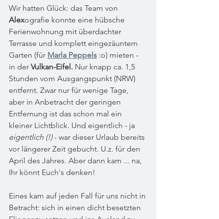
Wir hatten Glück: das Team von 
Alex
ografie
 konnte eine hübsche 
Ferienwohnung mit überdachter 
Terrasse und komplett eingezäuntem 
Garten (für 
Marla Peppels
 :o) mieten - 
in der 
Vulkan-Eifel.
 Nur knapp ca. 1,5 
Stunden vom Ausgangspunkt (NRW) 
entfernt. Zwar nur für wenige Tage, 
aber in Anbetracht der geringen 
Entfernung ist das schon mal ein 
kleiner Lichtblick. Und eigentlich - ja 
eigentlich (!)
 - war dieser Urlaub bereits 
vor längerer Zeit gebucht. U.z. für den 
April des Jahres. Aber dann kam ... na, 
Ihr könnt Euch's denken!
Eines kam auf jeden Fall für uns nicht in 
Betracht: sich in einen dicht besetzten 