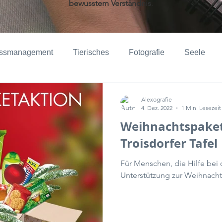
bewusstem
Verständnis
.
essmanagement
Tierisches
Fotografie
Seele
ppels
Natur
Dokumentationen
Troisdorf
Kre
Alexografie
4. Dez. 2022
1 Min. Lesezeit
Weihnachtspaket
Troisdorfer Tafel
Für Menschen, die Hilfe bei 
Unterstützung zur Weihnachts