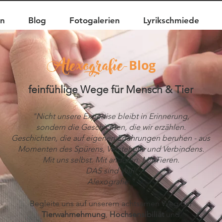
en
Blog
Fotogalerien
Lyrikschmiede
Alexografie
Blog
-
feinfühlige Wege für Mensch & Tier
"Nicht unsere Expertise bleibt in Erinnerung,
sondern die Geschichten,
die wir erzählen.
Geschichten, die auf eigenen Erfahrungen beruhen - aus
Momenten des Spürens, Verstehens und Verbindens.
Mit uns selbst. Mit anderen. Mit Tieren.
DAS sind WIR.
Alexografie."
Begleite uns auf unserem achtsamen Weg der
Tierwahrnehmung
,
Hochsensibiliät
und