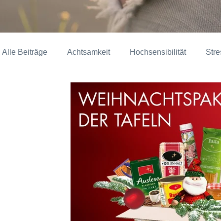
Alle Beiträge
Achtsamkeit
Hochsensibilität
Str
Kunst, Kultur & Soziales
Alltagstipps
Marla Pe
Diverses
Tierkommunikation