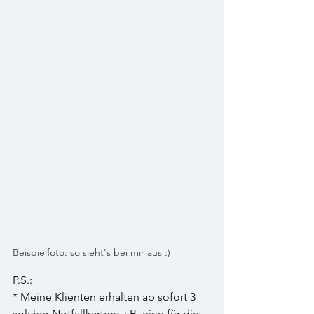
Beispielfoto: so sieht's bei mir aus :)
P.S.:
* Meine Klienten erhalten ab sofort 3 
solcher Notfallkarten: z.B. eine für die 