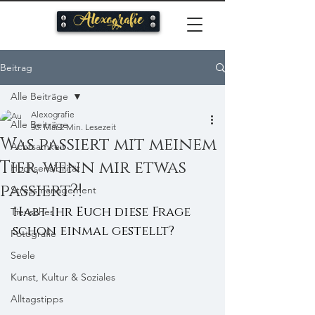
Alexografie
Beitrag
Alle Beiträge
Alexografie
Alle Beiträge
30. Mai
2 Min. Lesezeit
Was passiert mit meinem
Achtsamkeit
Tier, wenn mir etwas
Hochsensibilität
passiert?!
Stressmanagement
Habt Ihr Euch diese Frage 
Tierisches
schon einmal gestellt?
Fotografie
Seele
Kunst, Kultur & Soziales
Alltagstipps