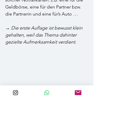
Geldbörse, eine für den Partner bzw. 
die Partnerin und eine für’s Auto …
→
 Die erste Auflage ist bewusst klein 
gehalten, weil das Thema dahinter 
gezielte Aufmerksamkeit verdient.
Über Alexografie
Alexografie
 verbindet 
Tierkommunikation mit einem 
bewussten Blick auf das, 
was im Leben mit Tieren wirklich zählt: 