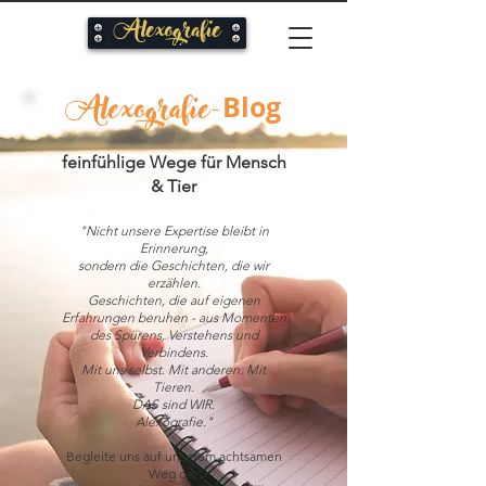
Alexografie
Blog
Alexografie
-
feinfühlige Wege für Mensch
& Tier
"Nicht unsere Expertise bleibt in
Erinnerung,
sondern die Geschichten,
die wir
erzählen.
Geschichten, die auf eigenen
Erfahrungen beruhen - aus Momenten
des Spürens, Verstehens und
Verbindens.
Mit uns selbst. Mit anderen. Mit
Tieren.
DAS sind WIR.
Alexografie."
Begleite uns auf unserem achtsamen
Weg der