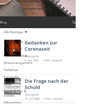
Tierwahrnehmung
,
Hochsensibiliät
und
bewusstem
Verständnis
.
Blog
Alle Beiträge
Alle Beiträge
Gedanken zur
Coronazeit
Achtsamkeit
Hochsensibilität
Alexografie
5. Jan. 2021
2 Min. Lesezeit
Stressmanagement
Tierisches
Fotografie
Die Frage nach der
Seele
Schuld
Kunst, Kultur &
Alexografie
Soziales
19. Juli 2020
5 Min. Lesezeit
Alltagstipps