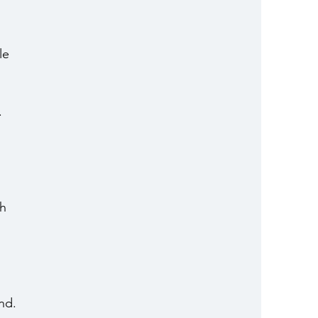
le 
.
h 
nd.