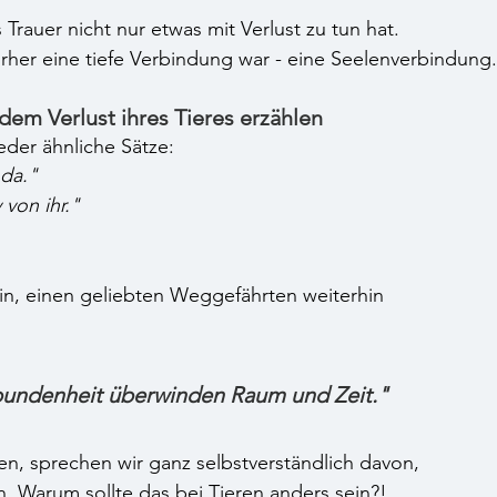
Trauer nicht nur etwas mit Verlust zu tun hat. 
orher eine tiefe Verbindung war - eine Seelenverbindung.
em Verlust ihres Tieres erzählen
der ähnliche Sätze:
 da."
von ihr."
ein, einen geliebten Weggefährten weiterhin 
bundenheit überwinden Raum und Zeit."
n, sprechen wir ganz selbstverständlich davon, 
. Warum sollte das bei Tieren anders sein?!