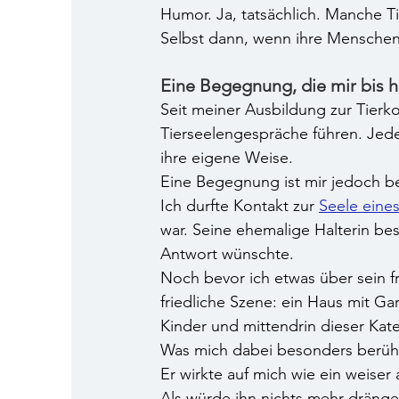
Humor. Ja, tatsächlich. Manche 
Selbst dann, wenn ihre Mensche
Eine Begegnung, die mir bis he
Seit meiner Ausbildung zur Tierko
Tierseelengespräche führen. Jede
ihre eigene Weise.
Eine Begegnung ist mir jedoch b
Ich durfte Kontakt zur 
Seele eines
war. Seine ehemalige Halterin besc
Antwort wünschte. 
Noch bevor ich etwas über sein fr
friedliche Szene: ein Haus mit Ga
Kinder und mittendrin dieser Kate
Was mich dabei besonders berühr
Er wirkte auf mich wie ein weiser 
Als würde ihn nichts mehr dräng