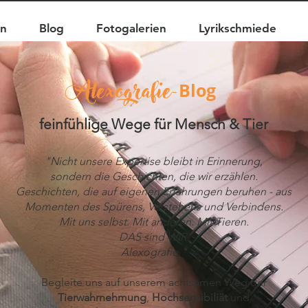
en
Blog
Fotogalerien
Lyrikschmiede
Alexografie
Blog
-
feinfühlige Wege für Mensch & Tier
"Nicht unsere Expertise bleibt in Erinnerung,
sondern die Geschichten,
die wir erzählen.
Geschichten, die auf eigenen Erfahrungen beruhen - aus
Momenten des Spürens, Verstehens und Verbindens.
Mit uns selbst. Mit anderen. Mit Tieren.
DAS sind WIR.
Alexografie."
Begleite uns auf unserem achtsamen Weg der
Tierwahrnehmung
,
Hochsensibiliät
und