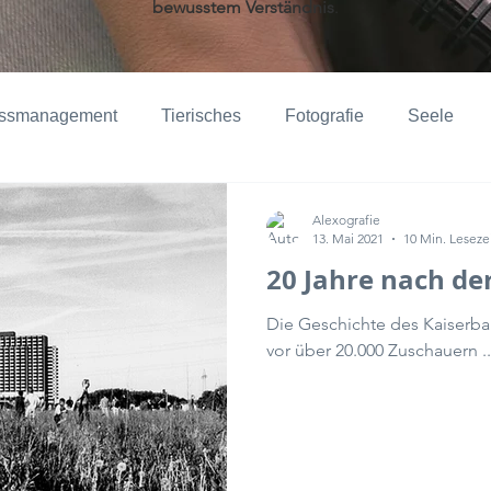
bewusstem
Verständnis
.
essmanagement
Tierisches
Fotografie
Seele
ppels
Natur
Dokumentationen
Troisdorf
Kre
Alexografie
13. Mai 2021
10 Min. Leseze
20 Jahre nach de
Die Geschichte des Kaiserba
vor über 20.000 Zuschauern ..