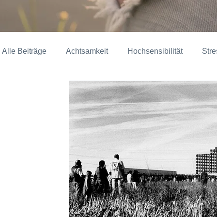
Alle Beiträge
Achtsamkeit
Hochsensibilität
Str
Kunst, Kultur & Soziales
Alltagstipps
Marla Pe
Diverses
Tierkommunikation