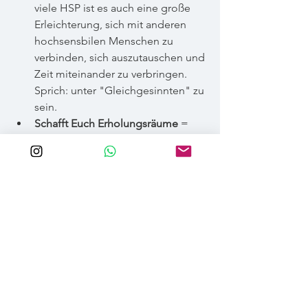
viele HSP ist es auch eine große 
Erleichterung, sich mit anderen 
hochsensbilen Menschen zu 
verbinden, sich auszutauschen und 
Zeit miteinander zu verbringen. 
Sprich: unter "Gleichgesinnten" zu 
sein.
Schafft Euch Erholungsräume
 = 
Rückzugsorte, wo Ihr Euch 
regenerieren könnt, wenn die 
Reizüberflutung zu groß wird.
Akzeptiert und kommuniziert Eure 
Grenzen
 – dies ist kein Zeichen 
von Schwäche, sondern von Stärke.
--> In meinem kleinen 
Impuls-Ratgeber 
für HSP findet Ihr 
10 Tipps zur Stärkung 
Eurer 
emotionalen Gesundheit - 