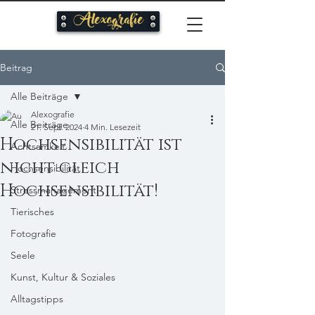
Alexografie
Beitrag
Alle Beiträge
Alexografie
Alle Beiträge
21. Sept. 2024
4 Min. Lesezeit
Hochsensibilität ist
Achtsamkeit
nicht gleich
Hochsensibilität
Hochsensibilität!
Stressmanagement
Tierisches
Fotografie
Seele
Kunst, Kultur & Soziales
Alltagstipps