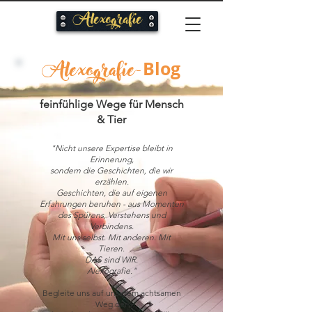
Alexografie
Blog
Alexografie
-
feinfühlige Wege für Mensch
& Tier
"Nicht unsere Expertise bleibt in
Erinnerung,
sondern die Geschichten,
die wir
erzählen.
Geschichten, die auf eigenen
Erfahrungen beruhen - aus Momenten
des Spürens, Verstehens und
Verbindens.
Mit uns selbst. Mit anderen. Mit
Tieren.
DAS sind WIR.
Alexografie."
Begleite uns auf unserem achtsamen
Weg der