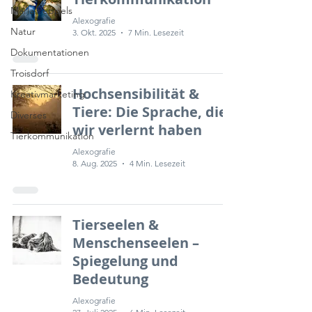
Marla Peppels
Alexografie
Natur
3. Okt. 2025
7 Min. Lesezeit
Dokumentationen
Troisdorf
Hochsensibilität &
Kreativmarketing
Tiere: Die Sprache, die
Diverses
wir verlernt haben
Tierkommunikation
Alexografie
8. Aug. 2025
4 Min. Lesezeit
Tierseelen &
Menschenseelen –
Spiegelung und
Bedeutung
Alexografie