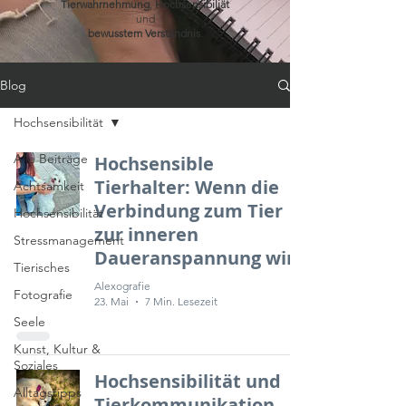
Tierwahrnehmung
,
Hochsensibiliät
und
bewusstem
Verständnis
.
Blog
Hochsensibilität
Alle Beiträge
Hochsensible
Tierhalter: Wenn die
Achtsamkeit
Verbindung zum Tier
Hochsensibilität
zur inneren
Stressmanagement
Daueranspannung wird
Tierisches
Alexografie
Fotografie
23. Mai
7 Min. Lesezeit
Seele
Kunst, Kultur &
Soziales
Hochsensibilität und
Alltagstipps
Tierkommunikation